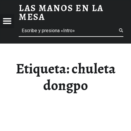
LAS MANOS EN LA
CHULETA DONGPO ARCHIVOS - LAS MANOS EN LA MESA
MESA
Menú
Buscar
BLOG DE GASTRONOMÍA Y EXPERIENCIAS GASTRONÓMICAS
OS
A
 GASTRONÓMICAS
Etiqueta:
chuleta
dongpo