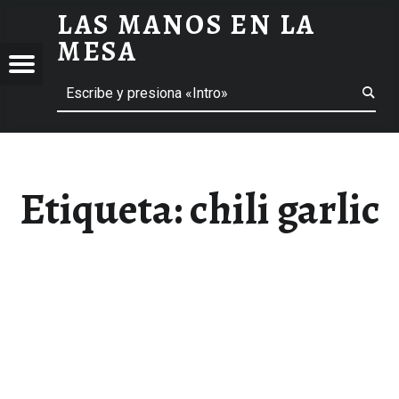
LAS MANOS EN LA
CHILI GARLIC ARCHIVOS - LAS MANOS EN LA MESA
MESA
Menú
Buscar
BLOG DE GASTRONOMÍA Y EXPERIENCIAS GASTRONÓMICAS
OS
A
 GASTRONÓMICAS
Etiqueta:
chili garlic