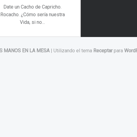
Date un Cacho de Capricho.
Rocacho. ¿Cómo sería nuestra
Vida, si no…
“Date un Cacho de Capricho. Rocacho”
Continuar leyendo
…
S MANOS EN LA MESA
|
Utilizando el tema
Receptar
para
Word