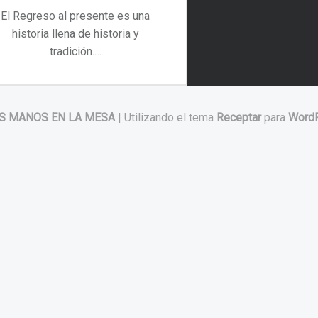
El Regreso al presente es una
historia llena de historia y
tradición.…
“Regreso al presente. Desde 1911”
Continuar leyendo
…
S MANOS EN LA MESA
|
Utilizando el tema
Receptar
para
Word