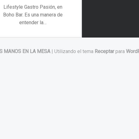
Lifestyle Gastro Pasión, en
Boho Bar. Es una manera de
entender la…
“Lifestyle Gastro Pasión, en Boho Bar”
Continuar leyendo
…
S MANOS EN LA MESA
|
Utilizando el tema
Receptar
para
Word