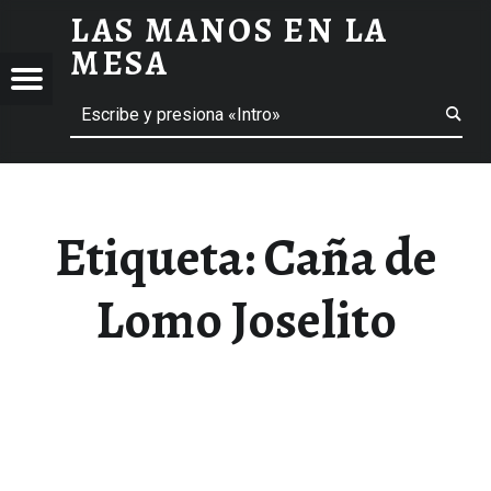
LAS MANOS EN LA
CAÑA DE LOMO JOSELITO ARCHIVOS - LAS MANOS EN LA MESA
MESA
Menú
Buscar
BLOG DE GASTRONOMÍA Y EXPERIENCIAS GASTRONÓMICAS
OS
A
 GASTRONÓMICAS
Etiqueta:
Caña de
Lomo Joselito