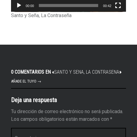
00:00
00:42
Santo y Seña, La Contraseña
0 COMENTARIOS EN «
SANTO Y SENA, LA CONTRASENA
»
AÑADE EL TUYO →
Deja una respuesta
Tu dirección de correo electrónico no será publicada.
Los campos obligatorios están marcados con
*
Comentario
*