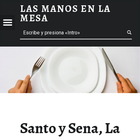
LAS MANOS EN LA
SANTO Y SENA, LA CONTRASENA - LAS MANOS EN LA MESA
MESA
Menú
ción de entradas
Buscar
BLOG DE GASTRONOMÍA Y EXPERIENCIAS GASTRONÓMICAS
OS
A
 GASTRONÓMICAS
Santo y Sena, La