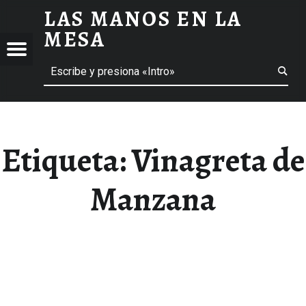
LAS MANOS EN LA
VINAGRETA DE MANZANA ARCHIVOS - LAS MANOS EN LA MESA
MESA
Menú
Buscar
BLOG DE GASTRONOMÍA Y EXPERIENCIAS GASTRONÓMICAS
OS
A
 GASTRONÓMICAS
Etiqueta:
Vinagreta de
Manzana