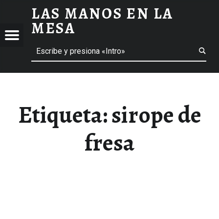
LAS MANOS EN LA
SIROPE DE FRESA ARCHIVOS - LAS MANOS EN LA MESA
MESA
Menú
Buscar
BLOG DE GASTRONOMÍA Y EXPERIENCIAS GASTRONÓMICAS
OS
A
 GASTRONÓMICAS
Etiqueta:
sirope de
fresa