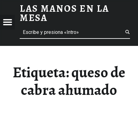
LAS MANOS EN LA
QUESO DE CABRA AHUMADO ARCHIVOS - LAS MANOS EN LA MESA
MESA
Menú
Buscar
BLOG DE GASTRONOMÍA Y EXPERIENCIAS GASTRONÓMICAS
OS
A
 GASTRONÓMICAS
Etiqueta:
queso de
cabra ahumado