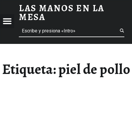
LAS MANOS EN LA
PIEL DE POLLO ARCHIVOS - LAS MANOS EN LA MESA
MESA
Menú
Buscar
BLOG DE GASTRONOMÍA Y EXPERIENCIAS GASTRONÓMICAS
OS
A
 GASTRONÓMICAS
Etiqueta:
piel de pollo