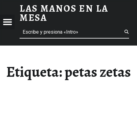
LAS MANOS EN LA
PETAS ZETAS ARCHIVOS - LAS MANOS EN LA MESA
MESA
Menú
Buscar
BLOG DE GASTRONOMÍA Y EXPERIENCIAS GASTRONÓMICAS
OS
A
 GASTRONÓMICAS
Etiqueta:
petas zetas