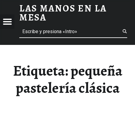
LAS MANOS EN LA
PEQUEÑA PASTELERÍA CLÁSICA ARCHIVOS - LAS MANOS EN LA MESA
MESA
Menú
Buscar
BLOG DE GASTRONOMÍA Y EXPERIENCIAS GASTRONÓMICAS
OS
A
 GASTRONÓMICAS
Etiqueta:
pequeña
pastelería clásica