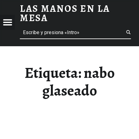
LAS MANOS EN LA
NABO GLASEADO ARCHIVOS - LAS MANOS EN LA MESA
MESA
Menú
Buscar
BLOG DE GASTRONOMÍA Y EXPERIENCIAS GASTRONÓMICAS
OS
A
 GASTRONÓMICAS
Etiqueta:
nabo
glaseado