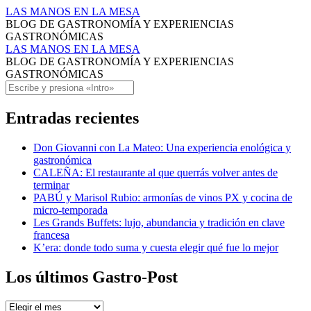
molleja
LAS MANOS EN LA MESA
BLOG DE GASTRONOMÍA Y EXPERIENCIAS
de
GASTRONÓMICAS
corazon
molleja
LAS MANOS EN LA MESA
BLOG DE GASTRONOMÍA Y EXPERIENCIAS
de
de
GASTRONÓMICAS
ternera
corazon
Saltar
Buscar
al
Archivos
de
contenido
Entradas recientes
-
ternera
LAS
Archivos
Don Giovanni con La Mateo: Una experiencia enológica y
gastronómica
MANOS
-
CALEÑA: El restaurante al que querrás volver antes de
EN
LAS
terminar
PABÚ y Marisol Rubio: armonías de vinos PX y cocina de
LA
MANOS
micro-temporada
MESA
EN
Les Grands Buffets: lujo, abundancia y tradición en clave
francesa
LA
K’era: donde todo suma y cuesta elegir qué fue lo mejor
MESA
Los últimos Gastro-Post
Los