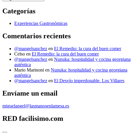
últimos
Gastro-
Categorías
Post
Experiencias Gastronómicas
Comentarios recientes
@mangelsanchez
en
El Remedio: la cura del buen comer
Celso
en
El Remedio: la cura del buen comer
@mangelsanchez
en
Nunuka: hospitalidad y cocina georgiana
auténtica
Mario Marinoni
en
Nunuka: hospitalidad y cocina georgiana
auténtica
@mangelsanchez
en
El Desvío imperdonable. Los Villares
Envíame un email
miguelangel@lasmanosenlamesa.es
RED facilisimo.com