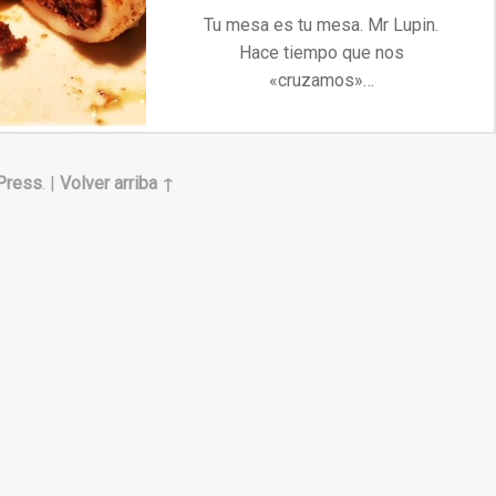
Tu mesa es tu mesa. Mr Lupin.
Hace tiempo que nos
«cruzamos»…
“Tu mesa es tu mesa. Mr Lupin”
Continuar leyendo
…
Press
.
|
Volver arriba ↑