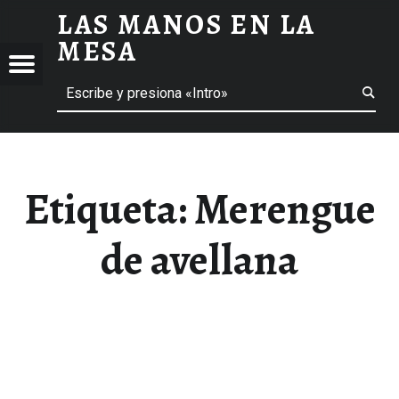
LAS MANOS EN LA
MERENGUE DE AVELLANA ARCHIVOS - LAS MANOS EN LA MESA
MESA
Menú
Buscar
BLOG DE GASTRONOMÍA Y EXPERIENCIAS GASTRONÓMICAS
OS
A
 GASTRONÓMICAS
Etiqueta:
Merengue
de avellana