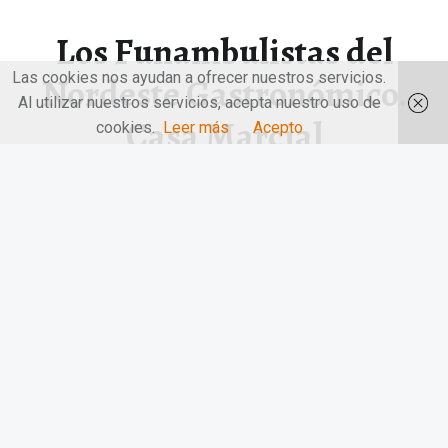
Los Funambulistas del
Las cookies nos ayudan a ofrecer nuestros servicios.
Nordeste Gastronómico.
Al utilizar nuestros servicios, acepta nuestro uso de
Casa Marcial
cookies.
Leer más
Acepto
Los Funambulistas del Nordeste Gastronómico. Casa
Marcial. Ubicado en La Salgar una…
“Los Funambulistas del Nordeste Gastronómico. Casa Marcial”
Continuar leyendo
…
© 2026
LAS MANOS EN LA MESA
|
Utilizando
el tema
Receptar
para
WordPress
.
|
Volver