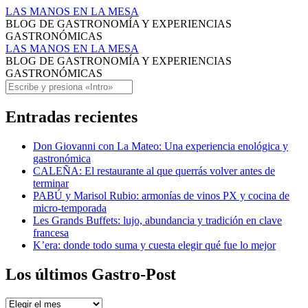
mayonesa
LAS MANOS EN LA MESA
BLOG DE GASTRONOMÍA Y EXPERIENCIAS
de
GASTRONÓMICAS
wasabi
mayonesa
LAS MANOS EN LA MESA
BLOG DE GASTRONOMÍA Y EXPERIENCIAS
Archivos
de
GASTRONÓMICAS
-
wasabi
Saltar
Buscar
al
LAS
Archivos
contenido
Entradas recientes
MANOS
-
EN
LAS
Don Giovanni con La Mateo: Una experiencia enológica y
gastronómica
LA
MANOS
CALEÑA: El restaurante al que querrás volver antes de
MESA
EN
terminar
PABÚ y Marisol Rubio: armonías de vinos PX y cocina de
LA
micro-temporada
MESA
Les Grands Buffets: lujo, abundancia y tradición en clave
francesa
K’era: donde todo suma y cuesta elegir qué fue lo mejor
Los últimos Gastro-Post
Los