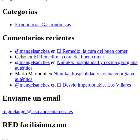
últimos
Gastro-
Categorías
Post
Experiencias Gastronómicas
Comentarios recientes
@mangelsanchez
en
El Remedio: la cura del buen comer
Celso
en
El Remedio: la cura del buen comer
@mangelsanchez
en
Nunuka: hospitalidad y cocina georgiana
auténtica
Mario Marinoni
en
Nunuka: hospitalidad y cocina georgiana
auténtica
@mangelsanchez
en
El Desvío imperdonable. Los Villares
Envíame un email
miguelangel@lasmanosenlamesa.es
RED facilisimo.com