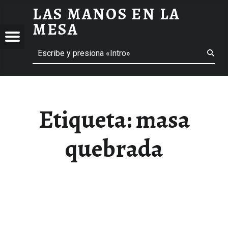
LAS MANOS EN LA
MASA QUEBRADA ARCHIVOS - LAS MANOS EN LA MESA
MESA
Menú
Buscar
BLOG DE GASTRONOMÍA Y EXPERIENCIAS GASTRONÓMICAS
OS
A
 GASTRONÓMICAS
Etiqueta:
masa
quebrada