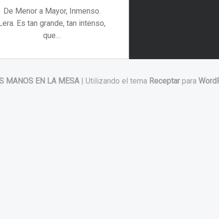
De Menor a Mayor, Inmenso.
Lera. Es tan grande, tan intenso,
que…
“De Menor a Mayor, Inmenso. Lera”
Continuar leyendo
…
S MANOS EN LA MESA
|
Utilizando el tema
Receptar
para
Word