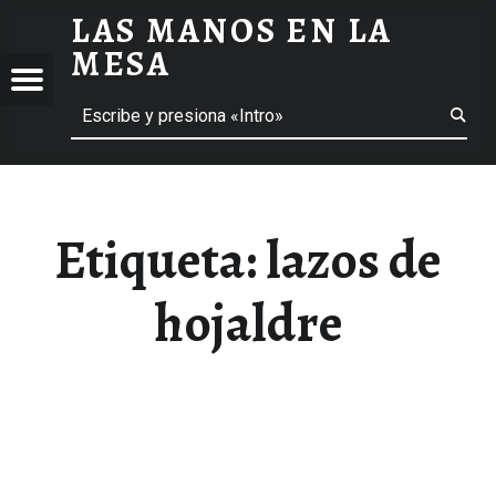
LAS MANOS EN LA
LAZOS DE HOJALDRE ARCHIVOS - LAS MANOS EN LA MESA
MESA
Menú
Buscar
BLOG DE GASTRONOMÍA Y EXPERIENCIAS GASTRONÓMICAS
OS
A
 GASTRONÓMICAS
Etiqueta:
lazos de
hojaldre