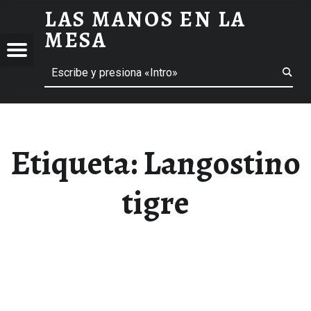
LAS MANOS EN LA
LANGOSTINO TIGRE ARCHIVOS - LAS MANOS EN LA MESA
MESA
Menú
Buscar
BLOG DE GASTRONOMÍA Y EXPERIENCIAS GASTRONÓMICAS
OS
A
 GASTRONÓMICAS
Etiqueta:
Langostino
tigre