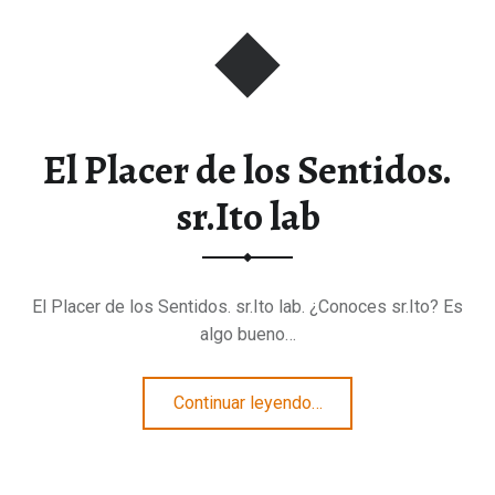
El Placer de los Sentidos.
sr.Ito lab
El Placer de los Sentidos. sr.Ito lab. ¿Conoces sr.Ito? Es
algo bueno…
“El Placer de los Sentidos. sr.Ito lab”
Continuar leyendo
…