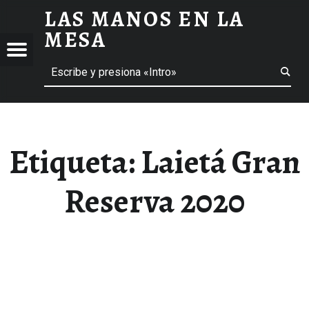
LAS MANOS EN LA
LAIETÁ GRAN RESERVA 2020 ARCHIVOS - LAS MANOS EN LA MESA
MESA
Menú
Buscar
BLOG DE GASTRONOMÍA Y EXPERIENCIAS GASTRONÓMICAS
OS
A
 GASTRONÓMICAS
Etiqueta:
Laietá Gran
Reserva 2020