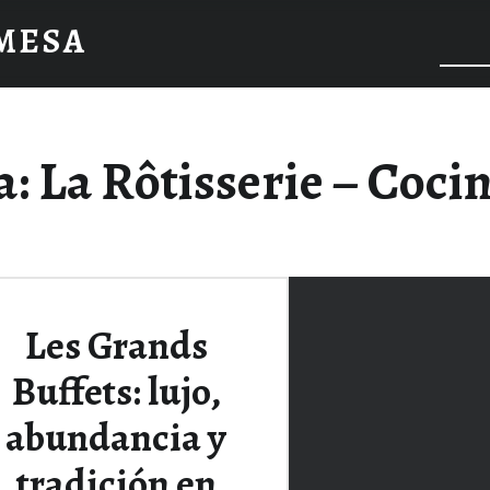
 MESA
a:
La Rôtisserie – Cocin
Les Grands
Buffets: lujo,
abundancia y
tradición en