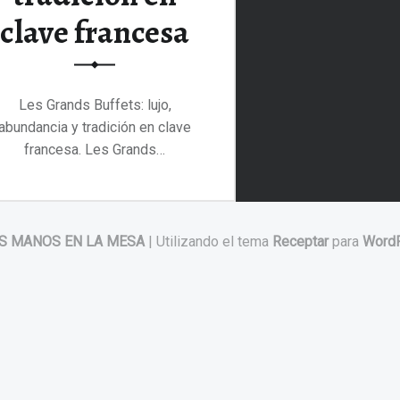
clave francesa
Les Grands Buffets: lujo,
abundancia y tradición en clave
francesa. Les Grands…
“Les Grands Buffets: lujo, abundancia y tradición en clave francesa”
Continuar leyendo
…
S MANOS EN LA MESA
|
Utilizando el tema
Receptar
para
Word