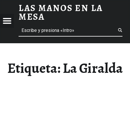
LAS MANOS EN LA
LA GIRALDA ARCHIVOS - LAS MANOS EN LA MESA
MESA
Menú
Buscar
BLOG DE GASTRONOMÍA Y EXPERIENCIAS GASTRONÓMICAS
OS
A
 GASTRONÓMICAS
Etiqueta:
La Giralda