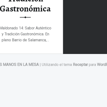
Gastronómica
Maldonado 14: Sabor Auténtico
y Tradición Gastronómica. En
pleno Barrio de Salamanca,…
“Maldonado 14: Sabor Auténtico y Tradición Gastronómica”
Continuar leyendo
…
S MANOS EN LA MESA
|
Utilizando el tema
Receptar
para
Word