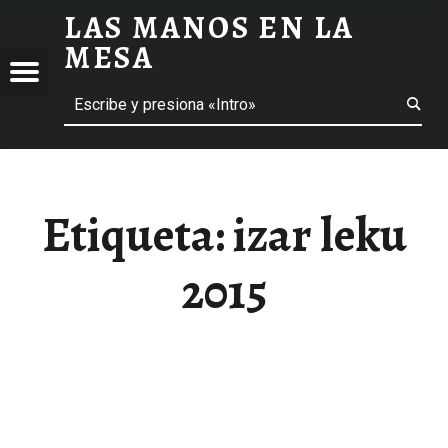
LAS MANOS EN LA
IZAR LEKU 2015 ARCHIVOS - LAS MANOS EN LA MESA
MESA
Menú
Buscar
BLOG DE GASTRONOMÍA Y EXPERIENCIAS GASTRONÓMICAS
OS
A
 GASTRONÓMICAS
Etiqueta:
izar leku
2015