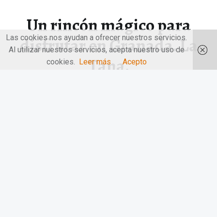
Un rincón mágico para
Las cookies nos ayudan a ofrecer nuestros servicios.
disfrutar en Granada. La
Al utilizar nuestros servicios, acepta nuestro uso de
Tana.
cookies.
Leer más
Acepto
Un rincón mágico para disfrutar en Granada. La Tana.
Granada, una ciudad…
“Un rincón mágico para disfrutar en Granada. La Tana.”
Continuar leyendo
…
© 2026
LAS MANOS EN LA MESA
|
Utilizando
el tema
Receptar
para
WordPress
.
|
Volver