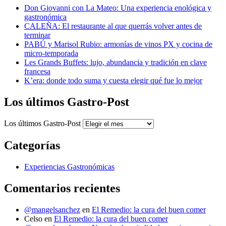
Don Giovanni con La Mateo: Una experiencia enológica y
gastronómica
CALEÑA: El restaurante al que querrás volver antes de
terminar
PABÚ y Marisol Rubio: armonías de vinos PX y cocina de
micro-temporada
Les Grands Buffets: lujo, abundancia y tradición en clave
francesa
K’era: donde todo suma y cuesta elegir qué fue lo mejor
Los últimos Gastro-Post
Los últimos Gastro-Post
Categorías
Experiencias Gastronómicas
Comentarios recientes
@mangelsanchez
en
El Remedio: la cura del buen comer
Celso
en
El Remedio: la cura del buen comer