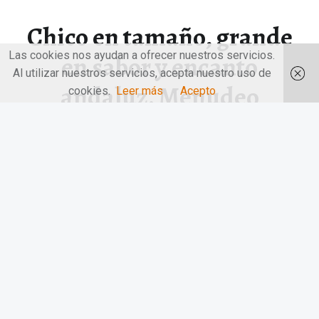
Chico en tamaño, grande
Las cookies nos ayudan a ofrecer nuestros servicios.
en sabor y encanto
Al utilizar nuestros servicios, acepta nuestro uso de
andaluz. Menudeo
cookies.
Leer más
Acepto
Chico en tamaño, grande en sabor y encanto andaluz.
Menudeo. En el…
“Chico en tamaño, grande en sabor y encanto andaluz. Menudeo”
Continuar leyendo
…
© 2026
LAS MANOS EN LA MESA
|
Utilizando
el tema
Receptar
para
WordPress
.
|
Volver