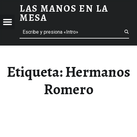
LAS MANOS EN LA
HERMANOS ROMERO ARCHIVOS - LAS MANOS EN LA MESA
MESA
Menú
Buscar
BLOG DE GASTRONOMÍA Y EXPERIENCIAS GASTRONÓMICAS
OS
A
 GASTRONÓMICAS
Etiqueta:
Hermanos
Romero