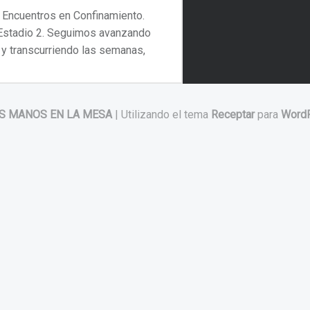
Encuentros en Confinamiento.
Estadio 2. Seguimos avanzando
y transcurriendo las semanas,
continuamos…
“Encuentros en Confinamiento. Estadio 2”
Continuar leyendo
…
S MANOS EN LA MESA
|
Utilizando el tema
Receptar
para
Word