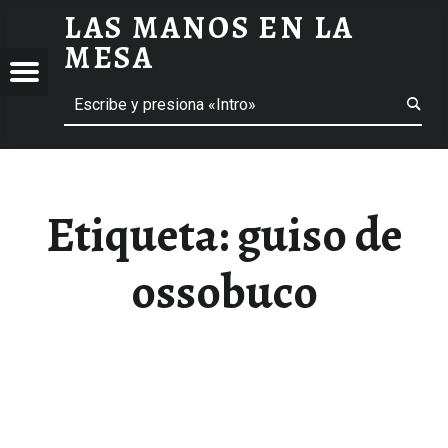
LAS MANOS EN LA
GUISO DE OSSOBUCO ARCHIVOS - LAS MANOS EN LA MESA
MESA
Menú
Buscar
BLOG DE GASTRONOMÍA Y EXPERIENCIAS GASTRONÓMICAS
OS
A
 GASTRONÓMICAS
Etiqueta:
guiso de
ossobuco