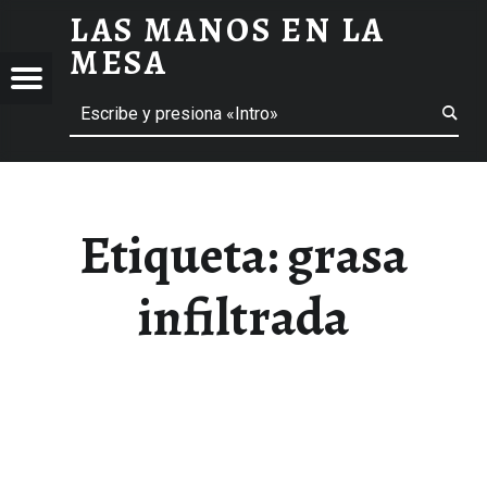
LAS MANOS EN LA
GRASA INFILTRADA ARCHIVOS - LAS MANOS EN LA MESA
MESA
Menú
Buscar
BLOG DE GASTRONOMÍA Y EXPERIENCIAS GASTRONÓMICAS
OS
A
 GASTRONÓMICAS
Etiqueta:
grasa
infiltrada