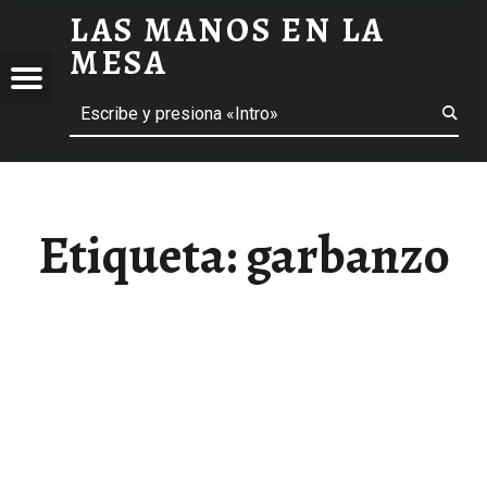
LAS MANOS EN LA
GARBANZO ARCHIVOS - LAS MANOS EN LA MESA
MESA
Menú
Buscar
BLOG DE GASTRONOMÍA Y EXPERIENCIAS GASTRONÓMICAS
OS
A
 GASTRONÓMICAS
Etiqueta:
garbanzo