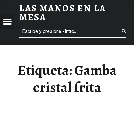
LAS MANOS EN LA
GAMBA CRISTAL FRITA ARCHIVOS - LAS MANOS EN LA MESA
MESA
Menú
Buscar
BLOG DE GASTRONOMÍA Y EXPERIENCIAS GASTRONÓMICAS
OS
A
 GASTRONÓMICAS
Etiqueta:
Gamba
cristal frita