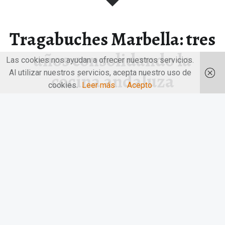
Tragabuches Marbella: tres
años consolidando la
Las cookies nos ayudan a ofrecer nuestros servicios.
Al utilizar nuestros servicios, acepta nuestro uso de
cocina andaluza
cookies.
Leer más
Acepto
contemporánea
Tragabuches Marbella: tres años consolidando la cocina
andaluza contemporánea. El restaurante Tragabuches…
“Tragabuches Marbella: tres años consolidando la cocina andaluza contemporánea”
Continuar leyendo
…