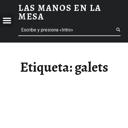
LAS MANOS EN LA
GALETS ARCHIVOS - LAS MANOS EN LA MESA
MESA
Menú
Buscar
BLOG DE GASTRONOMÍA Y EXPERIENCIAS GASTRONÓMICAS
OS
A
 GASTRONÓMICAS
Etiqueta:
galets