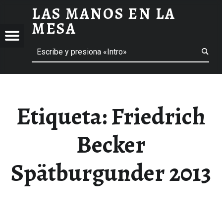
LAS MANOS EN LA
FRIEDRICH BECKER SPÄTBURGUNDER 2013 ARCHIVOS - LAS MANOS EN LA MESA
MESA
Menú
Buscar
BLOG DE GASTRONOMÍA Y EXPERIENCIAS GASTRONÓMICAS
OS
A
 GASTRONÓMICAS
Etiqueta:
Friedrich
Becker
Spätburgunder 2013