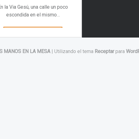
n la Via Gesú, una calle un poco
escondida en el mismo…
“Las Cuatro Estaciones en un Porche”
Continuar leyendo
…
S MANOS EN LA MESA
|
Utilizando el tema
Receptar
para
Word