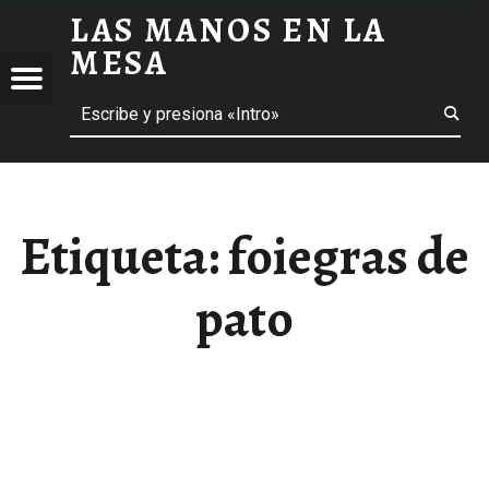
LAS MANOS EN LA
FOIEGRAS DE PATO ARCHIVOS - LAS MANOS EN LA MESA
MESA
Menú
Buscar
BLOG DE GASTRONOMÍA Y EXPERIENCIAS GASTRONÓMICAS
OS
A
 GASTRONÓMICAS
Etiqueta:
foiegras de
pato