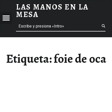
LAS MANOS EN LA
FOIE DE OCA ARCHIVOS - LAS MANOS EN LA MESA
MESA
Menú
Buscar
BLOG DE GASTRONOMÍA Y EXPERIENCIAS GASTRONÓMICAS
OS
A
 GASTRONÓMICAS
Etiqueta:
foie de oca