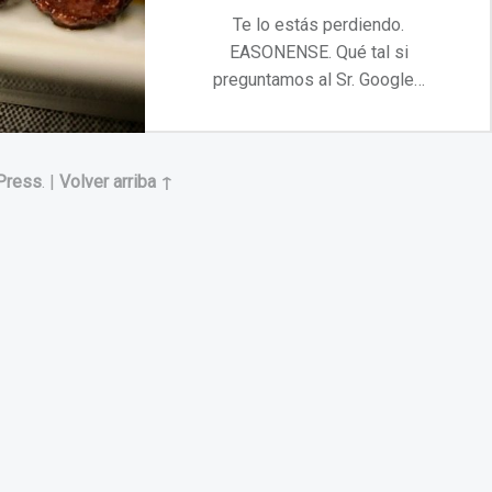
Te lo estás perdiendo.
EASONENSE. Qué tal si
preguntamos al Sr. Google…
“Te lo estás perdiendo. EASONENSE”
Continuar leyendo
…
Press
.
|
Volver arriba ↑