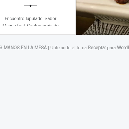
Encuentro lupulado. Sabor
Mahou feat. Gastronomía de
calidad y los mejores sabores…
S MANOS EN LA MESA
|
Utilizando el tema
Receptar
para
Word
“Encuentro lupulado. Sabor Mahou feat”
Continuar leyendo
…