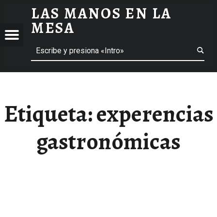
LAS MANOS EN LA
EXPERENCIAS GASTRONÓMICAS ARCHIVOS - LAS MANOS EN LA MESA
MESA
Menú
Buscar
BLOG DE GASTRONOMÍA Y EXPERIENCIAS GASTRONÓMICAS
OS
A
 GASTRONÓMICAS
Etiqueta:
experencias
gastronómicas