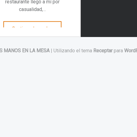
restaurante llegó a mí por
casualidad,…
“No digas taco, Güey. IZTAC”
Continuar leyendo
…
S MANOS EN LA MESA
|
Utilizando el tema
Receptar
para
Word