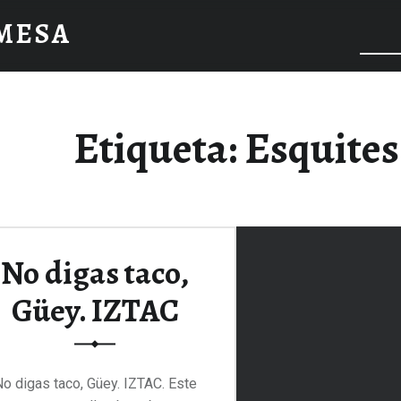
 MESA
Etiqueta:
Esquites
No digas taco,
Güey. IZTAC
o digas taco, Güey. IZTAC. Este