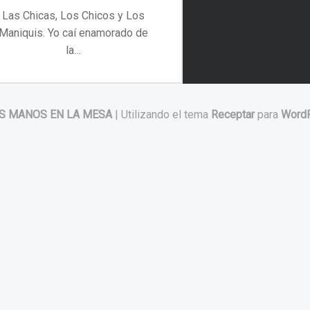
Las Chicas, Los Chicos y Los
Maniquis. Yo caí enamorado de
la…
“Las Chicas, Los Chicos y Los Maniquis”
Continuar leyendo
…
S MANOS EN LA MESA
|
Utilizando el tema
Receptar
para
Word