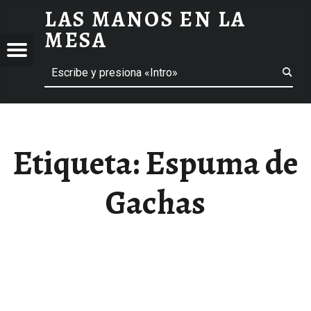
LAS MANOS EN LA
ESPUMA DE GACHAS ARCHIVOS - LAS MANOS EN LA MESA
MESA
Menú
Buscar
BLOG DE GASTRONOMÍA Y EXPERIENCIAS GASTRONÓMICAS
OS
A
 GASTRONÓMICAS
Etiqueta:
Espuma de
Gachas