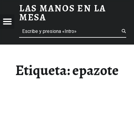
LAS MANOS EN LA
EPAZOTE ARCHIVOS - LAS MANOS EN LA MESA
MESA
Menú
Buscar
BLOG DE GASTRONOMÍA Y EXPERIENCIAS GASTRONÓMICAS
OS
A
 GASTRONÓMICAS
Etiqueta:
epazote