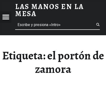
LAS MANOS EN LA
EL PORTÓN DE ZAMORA ARCHIVOS - LAS MANOS EN LA MESA
MESA
Menú
Buscar
BLOG DE GASTRONOMÍA Y EXPERIENCIAS GASTRONÓMICAS
OS
A
 GASTRONÓMICAS
Etiqueta:
el portón de
zamora