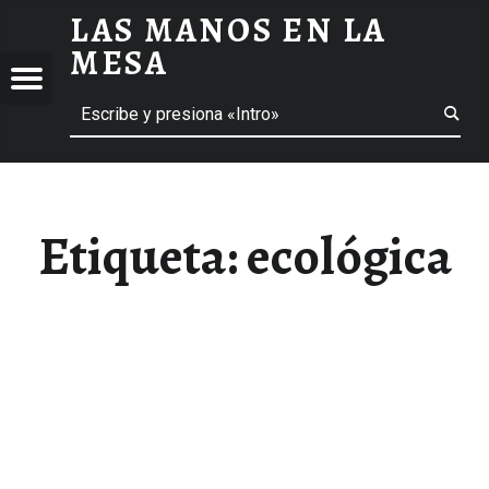
LAS MANOS EN LA
ECOLÓGICA ARCHIVOS - LAS MANOS EN LA MESA
MESA
Menú
Buscar
BLOG DE GASTRONOMÍA Y EXPERIENCIAS GASTRONÓMICAS
OS
A
 GASTRONÓMICAS
Etiqueta:
ecológica