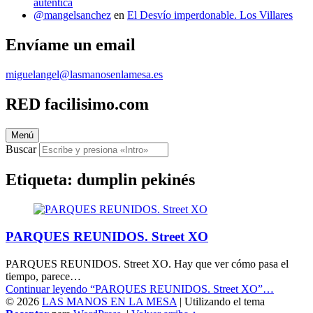
auténtica
@mangelsanchez
en
El Desvío imperdonable. Los Villares
Envíame un email
miguelangel@lasmanosenlamesa.es
RED facilisimo.com
Menú
Buscar
Etiqueta:
dumplin pekinés
PARQUES REUNIDOS. Street XO
PARQUES REUNIDOS. Street XO. Hay que ver cómo pasa el
tiempo, parece…
Continuar leyendo
“PARQUES REUNIDOS. Street XO”
…
© 2026
LAS MANOS EN LA MESA
|
Utilizando el tema