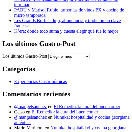
terminar
PABÚ y Marisol Rubio: armonías de vinos PX y cocina de
micro-temporada
Les Grands Buffets: lujo, abundancia y tradición en clave
francesa
K’era: donde todo suma y cuesta elegir qué fue lo mejor
Los últimos Gastro-Post
Los últimos Gastro-Post
Categorías
Experiencias Gastronómicas
Comentarios recientes
@mangelsanchez
en
El Remedio: la cura del buen comer
Celso
en
El Remedio: la cura del buen comer
@mangelsanchez
en
Nunuka: hospitalidad y cocina georgiana
auténtica
Mario Marinoni
en
Nunuka: hospitalidad y cocina georgiana