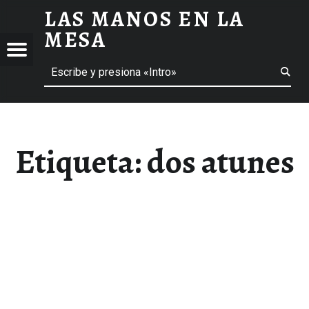
LAS MANOS EN LA
DOS ATUNES ARCHIVOS - LAS MANOS EN LA MESA
MESA
Menú
Buscar
BLOG DE GASTRONOMÍA Y EXPERIENCIAS GASTRONÓMICAS
OS
A
 GASTRONÓMICAS
Etiqueta:
dos atunes