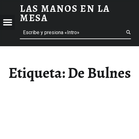
LAS MANOS EN LA
DE BULNES ARCHIVOS - LAS MANOS EN LA MESA
MESA
Menú
Buscar
BLOG DE GASTRONOMÍA Y EXPERIENCIAS GASTRONÓMICAS
OS
A
 GASTRONÓMICAS
Etiqueta:
De Bulnes